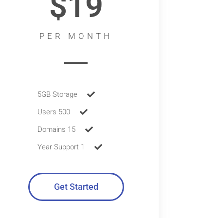
$19
PER MONTH
5GB Storage
500 Users
15 Domains
1 Year Support
Get Started