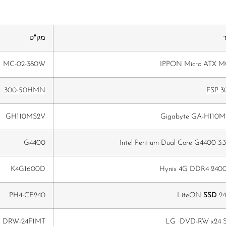
מק"ט
MC-02-380W
IPPON Micro ATX M
300-50HMN
FSP 
GH110MS2V
Gigabyte GA-H110M
G4400
Intel Pentium Dual Core G4400 3
K4G1600D
Hynix 4G DDR4 240
PH4-CE240
LiteON
SSD
2
DRW-24F1MT
LG DVD-RW x24 