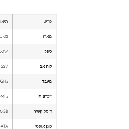
פריט
תיאור
מארז
C-02
ספק
300W
לוח אם
-S2V
מעבד
.3GHz
זיכרונות
0Mhz
דיסק קשיח
40GB
כונן אופטי
SATA